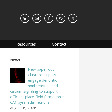
s
Resources
Contact
News
New paper out:
Clustered inputs
engage dendritic
nonlinearities and
calcium signaling to support
efficient place-field formation in
CA1 pyramidal neurons
August 6, 2026